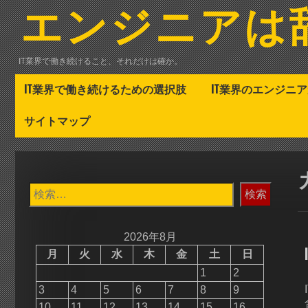
コ
エンジニアは
ン
テ
ン
IT業界で働き続けること、それだけは確か。
ツ
へ
IT業界で働き続けるための選択肢
IT業界のエンジニ
ス
キ
サイトマップ
ッ
プ
検
索:
2026年8月
月
火
水
木
金
土
日
1
2
3
4
5
6
7
8
9
10
11
12
13
14
15
16