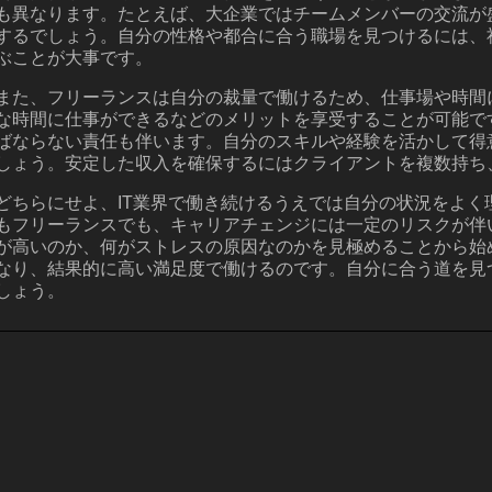
も異なります。たとえば、大企業ではチームメンバーの交流が
するでしょう。自分の性格や都合に合う職場を見つけるには、
ぶことが大事です。
また、フリーランスは自分の裁量で働けるため、仕事場や時間
な時間に仕事ができるなどのメリットを享受することが可能で
ばならない責任も伴います。自分のスキルや経験を活かして得
しょう。安定した収入を確保するにはクライアントを複数持ち
どちらにせよ、IT業界で働き続けるうえでは自分の状況をよ
もフリーランスでも、キャリアチェンジには一定のリスクが伴
が高いのか、何がストレスの原因なのかを見極めることから始
なり、結果的に高い満足度で働けるのです。自分に合う道を見
しょう。