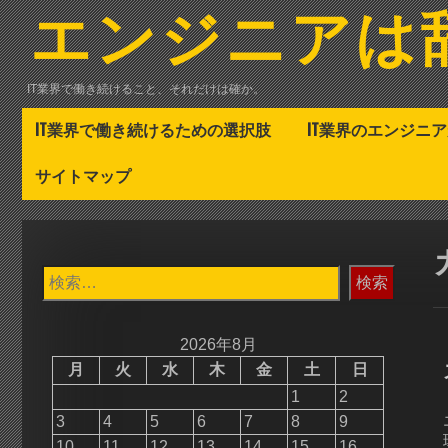
コ
エンジニアは
ン
テ
ン
IT業界で働き続けること、それだけは確か。
ツ
へ
IT業界で働き続けるための選択肢
IT業界のエンジニ
ス
キ
サイトマップ
ッ
プ
検
索:
2026年8月
月
火
水
木
金
土
日
1
2
3
4
5
6
7
8
9
10
11
12
13
14
15
16